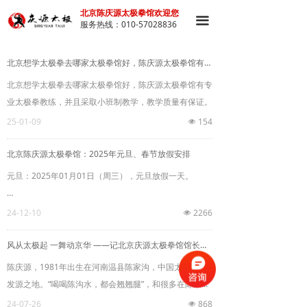
北京陈庆源太极拳馆欢迎您
끀
服务热线：010-57028836
北京想学太极拳去哪家太极拳馆好，陈庆源太极拳馆有专业太极拳教练
北京想学太极拳去哪家太极拳馆好，陈庆源太极拳馆有专
业太极拳教练，并且采取小班制教学，教学质量有保证。
25-01-09
154
넶
北京陈庆源太极拳馆：2025年元旦、春节放假安排
元旦：2025年01月01日（周三），元旦放假一天。
春节：2025年01月25日至2025年02月07日放假，2025
24-12-10
2266
넶
年02月08日恢复上课。
风从太极起 一舞动京华 ——记北京庆源太极拳馆馆长兼总教练陈庆源
陈庆源，1981年出生在河南温县陈家沟，中国太极拳的
发源之地。“喝喝陈沟水，都会翘翘腿”，和很多在陈家沟
里土生土长的孩子一样，他自幼跟随父亲陈永习和族爷陈
24-07-26
868
넶