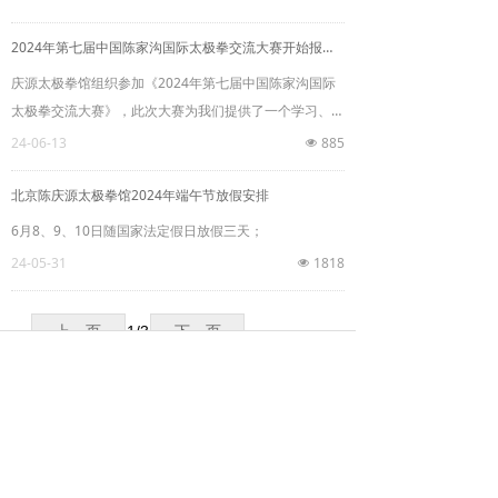
长义研习陈式太极拳，后进入陈家沟太极拳学校正式跟随
陈小星大师学习，‌每天行拳不辍，‌十余年寒暑无间，‌精研
2024年第七届中国陈家沟国际太极拳交流大赛开始报名了
苦练，擅长陈氏太极拳老架一、‌二路，‌太极单刀、单剑、‌
庆源太极拳馆组织参加《2024年第七届中国陈家沟国际
太极推手等。为了传播推广陈氏太极拳，他循着百年前先
太极拳交流大赛》，此次大赛为我们提供了一个学习、交
辈的足迹，毅然选择了北上京城。
流和展现自我的平台，同时参观游览太极拳发源地陈家
24-06-13
885
넶
沟，欢迎同学们积极参加，以赛代练提升自己。
北京陈庆源太极拳馆2024年端午节放假安排
6月8、9、10日随国家法定假日放假三天；
24-05-31
1818
넶
上一页
1
/
3
下一页
服务热线：010-57028836 手机：13520330062
微信咨询：taijiquanjs
微信公众号：qingyuantaijiqg
总馆地址：北京市朝阳区大屯里317号楼（金泉时代三单