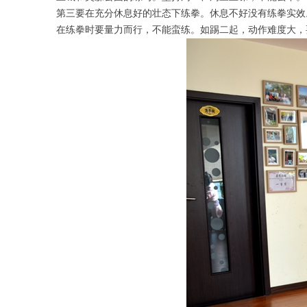
第三要在充分休息好的壮态下练拳。休息不好没有练拳实效
在练拳时要量力而行，不能蛮练。如踢二起，动作难度大，