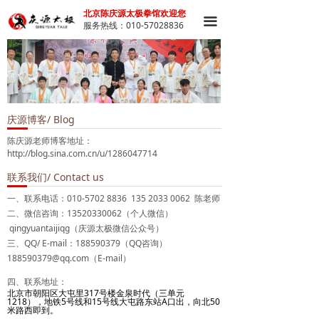
北京陈庆源太极拳馆欢迎您
끀
服务热线：010-57028836
庆源博客/ Blog
陈庆源老师博客地址：
http://blog.sina.com.cn/u/1286047714
联系我们/ Contact us
一、联系电话：010-5702 8836 135 2033 0062 陈老师
二、微信咨询：13520330062（个人微信）
qingyuantaijiqg（庆源太极微信公众号）
三、QQ/ E-mail：188590379（QQ咨询）
188590379@qq.com（E-mail）
四、联系地址：
北京市朝阳区大屯里317号楼金泉时代（三单元
1218），地铁5号线和15号线大屯路东站A口出，向北50
米路西即到。