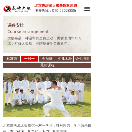
北京陈庆源太极拳馆欢迎您
끀
服务热线：010-57028836
课程安排
Course arrangement
太极拳是一种温和的全身运动，男女老幼均可习
练，打好太极拳，可防病养生益寿延年。
标准班
一对一
会员班
少儿太极
企业培训
最新课程
北京陈庆源太极拳馆
一对一
学习，针对性强，学习效果最
佳。
有（站内）学习和（上门）
教学两种。