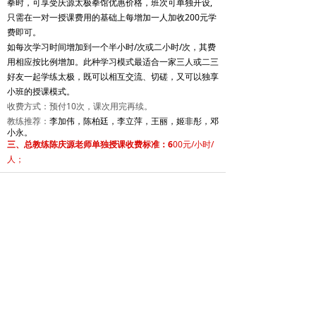
拳时，可享受庆源太极拳馆优惠价格，班次可单独开设,
只需在一对一授课费用的基础上每增加一人加收200元学
费即可。
如每次学习时间增加到一个半小时/次或二小时/次，其费
用相应按比例增加。此种学习模式最适合一家三人或二三
好友一起学练太极，既可以相互交流、切磋，又可以独享
小班的授课模式。
收费方式：预付10次，课次用完再续。
教练推荐：
李加伟，陈柏廷，李立萍，王丽，姬非彤，邓
小永。
三、总教练陈庆源老师单独授课收费标准：6
00元/小时/
人；
距离备注：
距离是以10号线北土城地铁站为起始点，以
乘坐公共交通工具到达目的地的距离，往返大于45公里
的需商定后再定。
北京陈庆源
太极拳培训
中心欢迎您！
咨询电话：010-57028836 13520330062 QQ：
188590379（庆源太极）