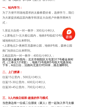
一、站内学习：
为了方便不同场地需求的太极拳爱好者，选择学习，我们
为大家提供精品室内教学和亲近大自然户外教学两种方
式：
1.亲近大自然一对一教学：300元/小时/人
<上课地点1>元大都公园内，地铁8号线或10号线，北土
城地铁站E口出来即到。
<上课地点2>奥林匹克森林公园，地铁8号线，森林公园
南门站B出口出来即到。
2.精品室内一对一教学：400元/小时/人；
陈庆源太极拳馆内：北京市朝阳区大屯里317号楼金泉时
代（三单元1218室），地铁15号线和5号线大屯路东站
下车，A出口出，沿路向北直行约50米，路左侧即到。
二、上门授课：
往返15公里内，500元/小时/人
往返15-30公里内，600元/小时/人
往返30-45公里内，700元/小时/人
三、3人内独立组班-超值的学习模式
当您身边有一位或二位朋友（家人）想一起加入学习太极