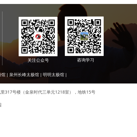
咨询学习
关注公众号
极馆
|
泉州长峰太极馆
|
明明太极馆
|
区大屯里317号楼（金泉时代三单元1218室），地铁15号
。
园