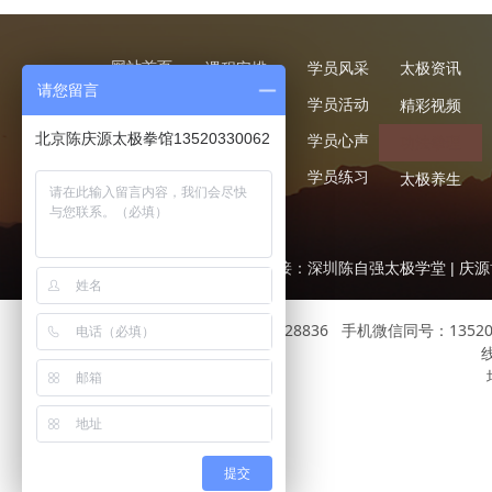
网站首页
课程安排
学员风采
太极资讯
请您留言
关于我们
标准班
学员活动
精彩视频
北京陈庆源太极拳馆13520330062
教练团队
一对一
学员心声
功法拳理
联系我们
少儿太极
学员练习
太极养生
企业培训
友情链接：
深圳陈自强太极学堂
|
庆源
服务热线：010-57028836 手机微信同号：135
提交