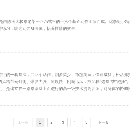
 是由陈氏太极拳老架一路75式里的十六个基础动作组编而成。此拳短小
持练习，能达到强身健体，怡养性情的效果。
特征的一套拳法，共43个动作，刚多柔少、窜蹦跳跃，快速威猛，松活弹
的风格节奏鲜明、爆发力强、速度快、刚脆迅猛，故又称“炮拳”或“炮捶”
足，是建立在一路拳基础上而进行的高一级技术提高训练，对身体的协调
上一页
1
2
3
4
5
下一页