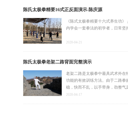
陈氏太极拳精要16式正反面演示-陈庆源
《陈式太极拳精要十六式养生功》
内学会一套拳法的初学者，日常坚
2020-04-21
陈氏太极拳老架二路背面完整演示
老架二路是太极拳中最具武术外在
功能的有效训练方法。由于二路拳
稳，快而不乱，以手带身，劲整气
再学习此套拳法为好
2020-04-17