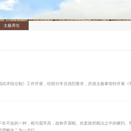
太极养生
国武术段位制》工作开展，经部分学员强烈要求，庆源太极拳馆特开展《
不长不短的一种，棍与眉齐高，故称齐眉棍。此套路把棍法之中的横扫、
的理解合二为一才行。