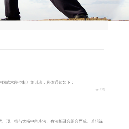
中国武术段位制》集训班，具体通知如下：
넶
625
劈、顶、挡与太极中的步法、身法相融合组合而成。若想练