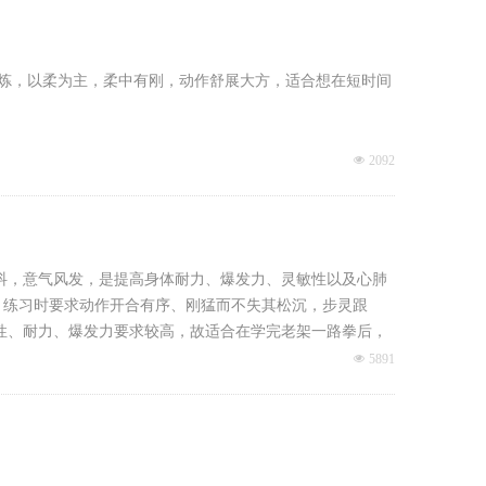
精炼，以柔为主，柔中有刚，动作舒展大方，适合想在短时间
넶
2092
抖，意气风发，是提高身体耐力、爆发力、灵敏性以及心肺
。练习时要求动作开合有序、刚猛而不失其松沉，步灵跟
性、耐力、爆发力要求较高，故适合在学完老架一路拳后，
넶
5891