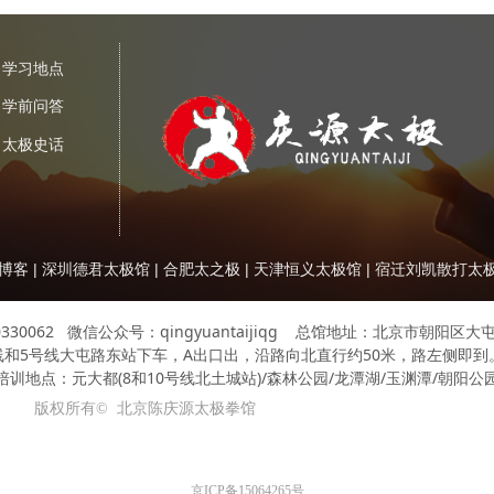
学习地点
学前问答
太极史话
博客
|
深圳德君太极馆
|
合肥太之极
|
天津恒义太极馆
|
宿迁刘凯散打太
20330062 微信公众号：qingyuantaijiqg 总馆地址：北京市朝阳
线和5号线大屯路东站下车，A出口出，沿路向北直行约50米，路左侧即到
培训地点：元大都(8和10号线北土城站)/森林公园/龙潭湖/玉渊潭/朝阳公
版权所有© 
北京陈庆源太极拳馆
京ICP备15064265号