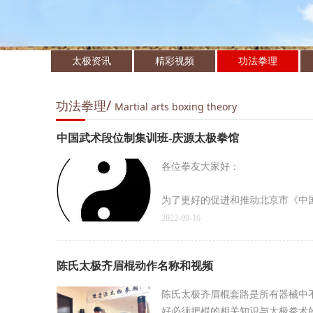
太极资讯
精彩视频
功法拳理
/
功法拳理
Martial arts boxing theory
中国武术段位制集训班-庆源太极拳馆
各位拳友大家好：
为了更好的促进和推动北京市《中
2022-09-16
申报内容：陈式太极拳中段位-四段
陈氏太极齐眉棍动作名称和视频
陈氏太极齐眉棍套路是所有器械中
好必须把棍的相关知识与太极拳术