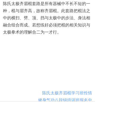
陈氏太极齐眉棍套路是所有器械中不长不短的一
种，棍与眉齐高，故称齐眉棍。此套路把棍法之
中的横扫、劈、顶、挡与太极中的步法、身法相
融合组合而成。若想练好必须把棍的相关知识与
太极拳术的理解合二为一才行。
陈氏太极齐眉棍学习班性情
健身气功八段锦培训班报名中
上一篇：
无
ꂃ
下一篇：
无
ꁹ