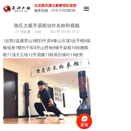
北京陈庆源太极拳馆欢迎您
끀
服务热线：010-57028836
陈氏太极齐眉棍动作名称和视频
2021年7月5日
19:15
ꄘ
浏览量：
2160
1起势2盘腿背山3棍扫中原4泰山压顶5反手棍6猿
猴缩身7横扫千军8开山劈地9缠手架棍10转腰戳
棍11顶天立地12齐眉腿13秋风扫落叶14收势