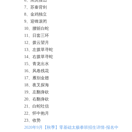
6、黑虎搜山
7、苏秦背剑
8、金鸡独立
9、迎锋滚闭
10、腰斩白蛇
11、日套三环
12、拨云望月
13、左拨草寻蛇
14、右拨草寻蛇
15、青龙出水
16、风卷残花
17、雁别金翅
18、夜叉探海
19、左翻身砍
20、右翻身砍
21、白蛇吐信
22、怀中抱月
23、收势
2020年9月【秋季】零基础太极拳班招生详情-报名中