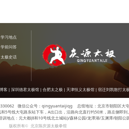
学习地点
学前问答
太极史话
博客
|
深圳德君太极馆
|
合肥太之极
|
天津恒义太极馆
|
宿迁刘凯散打太
20330062 微信公众号：qingyuantaijiqg 总馆地址：北京市朝阳
线和5号线大屯路东站下车，A出口出，沿路向北直行约50米，路左侧即到
培训地点：元大都(8和10号线北土城站)/森林公园/龙潭湖/玉渊潭/朝阳公
版权所有© 
北京陈庆源太极拳馆