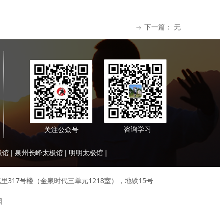
下一篇：
无
ꁹ
咨询学习
关注公众号
极馆
|
泉州长峰太极馆
|
明明太极馆
|
区大屯里317号楼（金泉时代三单元1218室），地铁15号
。
园