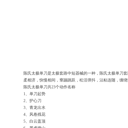
陈氏太极单刀是太极套路中短器械的一种，陈氏太极单刀套
柔相济，快慢相间，窜蹦跳跃，松活弹抖，沾粘连随，缠绕
陈氏太极单刀共23个动作名称
1、单刀起势
2、护心刀
3、青龙出水
4、风卷残花
5、白云盖顶