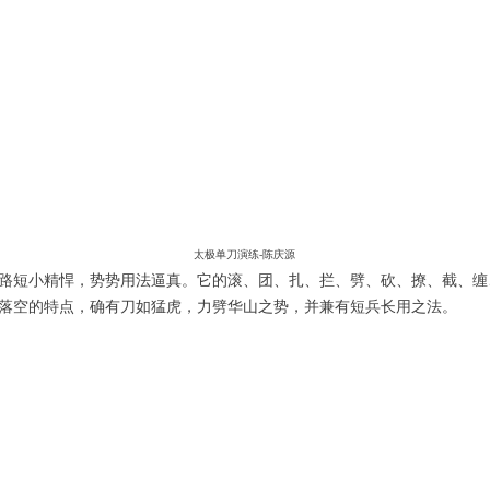
太极单刀演练-陈庆源
路短小精悍，势势用法逼真。它的滚、团、扎、拦、劈、砍、撩、截、缠
落空的特点，确有刀如猛虎，力劈华山之势，并兼有短兵长用之法。