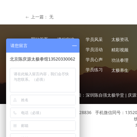
上一篇：
无
ꂃ
网站首页
课程安排
学员风采
太极资讯
请您留言
关于我们
标准班
学员活动
精彩视频
北京陈庆源太极拳馆13520330062
教练团队
一对一
学员心声
功法拳理
联系我们
少儿太极
学员练习
太极养生
企业培训
友情链接：
深圳陈自强太极学堂
|
庆源
服务热线：010-57028836 手机微信同号：135